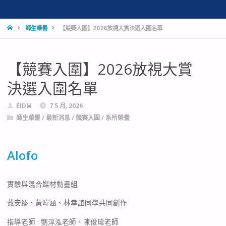
HOME
師生榮譽
【競賽入圍】2026放視大賞決選入圍名單
【競賽入圍】2026放視大賞
決選入圍名單
EIDM
7 5 月, 2026
師生榮譽
/
最新消息
/
競賽入圍
/
系所榮譽
Alofo
實驗與混合媒材動畫組
戴安臻、黃暐涵、林幸誼同學共同創作
指導老師 : 劉淳泓老師、陳俊瑋老師