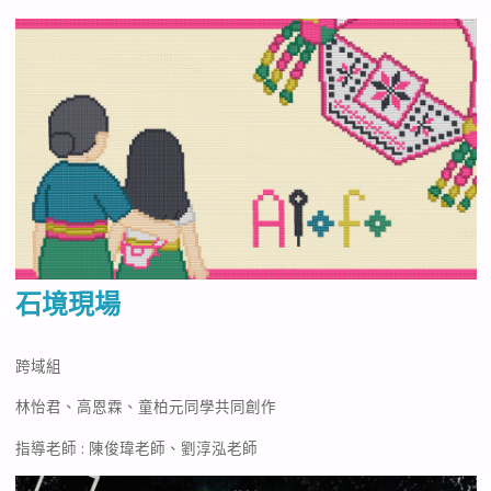
石境現場
跨域組
林怡君、高恩霖、童柏元同學共同創作
指導老師 : 陳俊瑋老師、劉淳泓老師