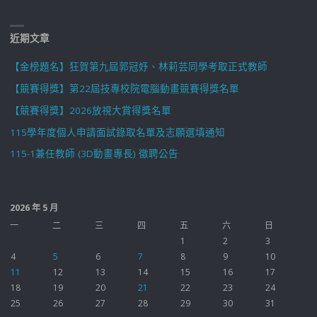
近期文章
【金榜題名】狂賀第九屆郭冠妤、林莉芸同學考取正式教師
【競賽得獎】第22屆技專校院電腦動畫競賽得獎名單
【競賽得獎】2026放視大賞得獎名單
115學年度個人申請面試錄取名單及志願選填通知
115-1兼任教師 (3D動畫專長) 徵聘公告
2026 年 5 月
一
二
三
四
五
六
日
1
2
3
4
5
6
7
8
9
10
11
12
13
14
15
16
17
18
19
20
21
22
23
24
25
26
27
28
29
30
31