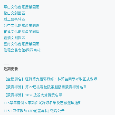
華山文化創意產業園區
松山文創園區
駁二藝術特區
台中文化創意產業園區
花蓮文化創意產業園區
嘉酒文創園區
臺南文化創意產業園區
信義公民會館(四四南村)
近期更新
【金榜題名】狂賀第九屆郭冠妤、林莉芸同學考取正式教師
【競賽得獎】第22屆技專校院電腦動畫競賽得獎名單
【競賽得獎】2026放視大賞得獎名單
115學年度個人申請面試錄取名單及志願選填通知
115-1兼任教師 (3D動畫專長) 徵聘公告