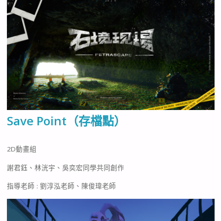
Save Point（存檔點）
2D動畫組
謝君鈺、林洸宇、吳奕宏同學共同創作
指導老師 : 劉淳泓老師、陳俊瑋老師