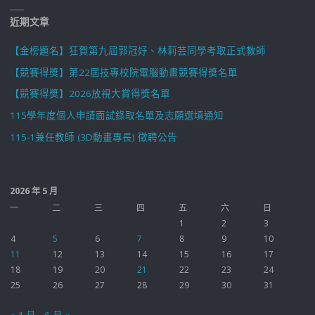
近期文章
【金榜題名】狂賀第九屆郭冠妤、林莉芸同學考取正式教師
【競賽得獎】第22屆技專校院電腦動畫競賽得獎名單
【競賽得獎】2026放視大賞得獎名單
115學年度個人申請面試錄取名單及志願選填通知
115-1兼任教師 (3D動畫專長) 徵聘公告
2026 年 5 月
一
二
三
四
五
六
日
1
2
3
4
5
6
7
8
9
10
11
12
13
14
15
16
17
18
19
20
21
22
23
24
25
26
27
28
29
30
31
« 4 月
6 月 »