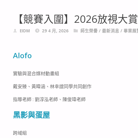
【競賽入圍】2026放視大
EIDM
29 4 月, 2026
師生榮譽
/
最新消息
/
畢業展
Alofo
實驗與混合媒材動畫組
戴安臻、黃暐涵、林幸誼同學共同創作
指導老師 : 劉淳泓老師、陳俊瑋老師
黑影與蛋屋
跨域組