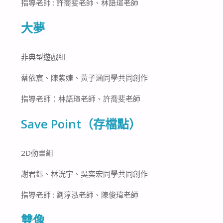
指導老師 : 許喬斐老師、林語瑄老師
大夢
非典型遊戲組
蔡依宸、陳紫婕、黃子涵同學共同創作
指導老師：林語瑄老師、許喬斐老師
Save Point（存檔點）
2D動畫組
謝君鈺、林洸宇、吳奕宏同學共同創作
指導老師 : 劉淳泓老師、陳俊瑋老師
雙像