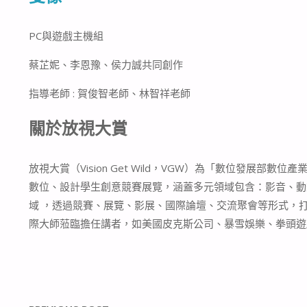
PC與遊戲主機組
蔡芷妮、李恩豫、侯力誠共同創作
指導老師 : 賀俊智老師、林智祥老師
關於放視大賞
放視大賞（Vision Get Wild，VGW）為「數位發展
數位、設計學生創意競賽展覽，涵蓋多元領域包含：影音、動畫、
域 ，透過競賽、展覽、影展、國際論壇、交流聚會等形式，
際大師蒞臨擔任講者，如美國皮克斯公司、暴雪娛樂、拳頭遊