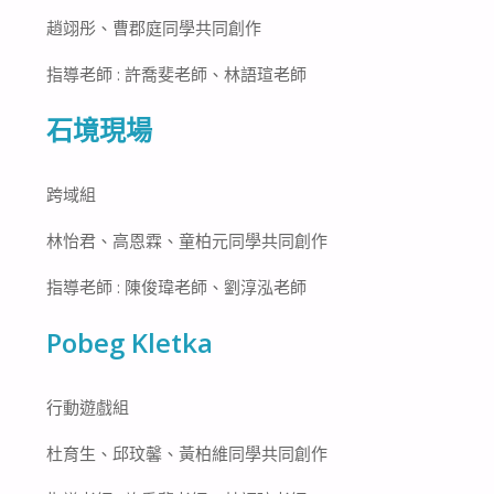
趙翊彤、曹郡庭同學共同創作
指導老師 : 許喬斐老師、林語瑄老師
石境現場
跨域組
林怡君、高恩霖、童柏元同學共同創作
指導老師 : 陳俊瑋老師、劉淳泓老師
Pobeg Kletka
行動遊戲組
杜育生、邱玟馨、黃柏維同學共同創作