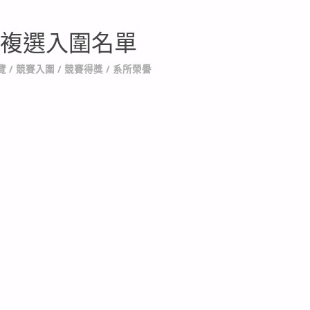
賞複選入圍名單
覽
/
競賽入圍
/
競賽得獎
/
系所榮譽