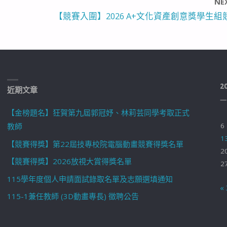
NE
【競賽入圍】2026 A+文化資產創意獎學生組
2
近期文章
一
【金榜題名】狂賀第九屆郭冠妤、林莉芸同學考取正式
教師
6
1
【競賽得獎】第22屆技專校院電腦動畫競賽得獎名單
2
【競賽得獎】2026放視大賞得獎名單
2
115學年度個人申請面試錄取名單及志願選填通知
«
115-1兼任教師 (3D動畫專長) 徵聘公告