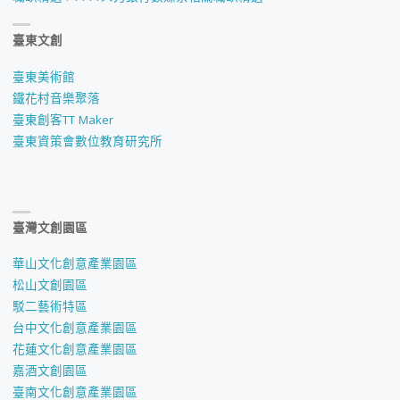
課
臺東文創
程
臺東美術館
先
鐵花村音樂聚落
臺東創客TT Maker
修
臺東資策會數位教育研究所
生
甄
臺灣文創園區
選
華山文化創意產業園區
要
松山文創園區
駁二藝術特區
點"
台中文化創意產業園區
花蓮文化創意產業園區
嘉酒文創園區
臺南文化創意產業園區