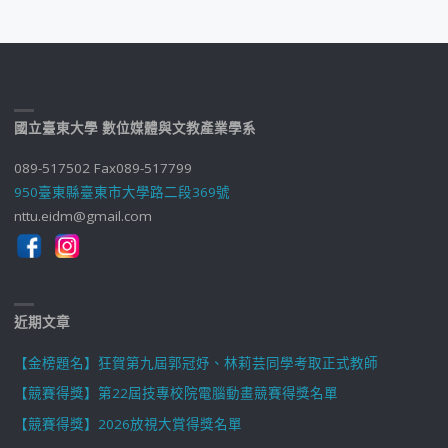
國立臺東大學 數位媒體與文教產業學系
089-517502 Fax089-517799
950臺東縣臺東市大學路二段369號
nttu.eidm@gmail.com
近期文章
【金榜題名】狂賀第九屆郭冠妤、林莉芸同學考取正式教師
【競賽得獎】第22屆技專校院電腦動畫競賽得獎名單
【競賽得獎】2026放視大賞得獎名單