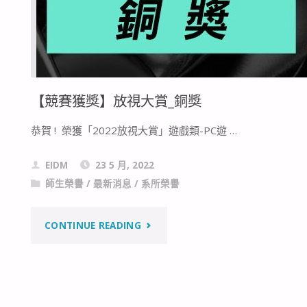
【競賽獲獎】放視大賞_銅獎
恭賀 ! 榮獲「2022放視大賞」遊戲類-PC遊 …
EIDM
23 5 月, 2022
師生榮譽
/
最新消息
/
系所榮譽
"【競
CONTINUE READING
賽
獲