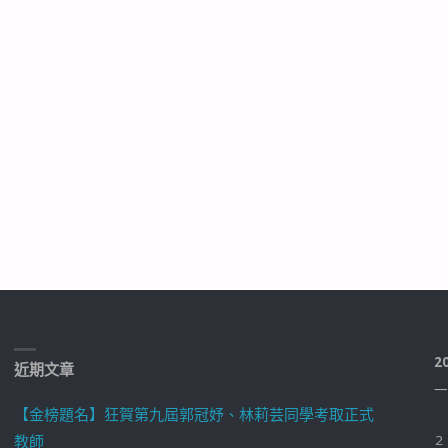
2
近期文章
一
【金榜題名】狂賀第九屆郭冠妤、林莉芸同學考取正式
教師
2