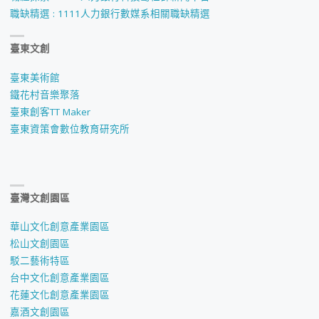
104
職缺精選 : 1111人力銀行數媒系相關職缺精選
級
臺東文創
林
臺東美術館
芳
鐵花村音樂聚落
臺東創客TT Maker
慈
臺東資策會數位教育研究所
同
學
臺灣文創園區
考
華山文化創意產業園區
取
松山文創園區
駁二藝術特區
正
台中文化創意產業園區
式
花蓮文化創意產業園區
嘉酒文創園區