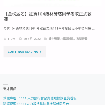
【金榜題名】狂賀104級林芳慈同學考取正式教
師
恭喜104級林芳慈同學 考取苗栗縣111學年度國民小學暨附設 …
EIDM
20 7 月, 2022
師生榮譽
/
最新消息
/
系所榮譽
"【金
CONTINUE READING
榜
題
名】
徵才資訊
狂
賀
求職專區 : 1111 人力銀行實習與職缺快速查詢看板
職涯探索 : 1111人力銀行科技島社群新聞平台