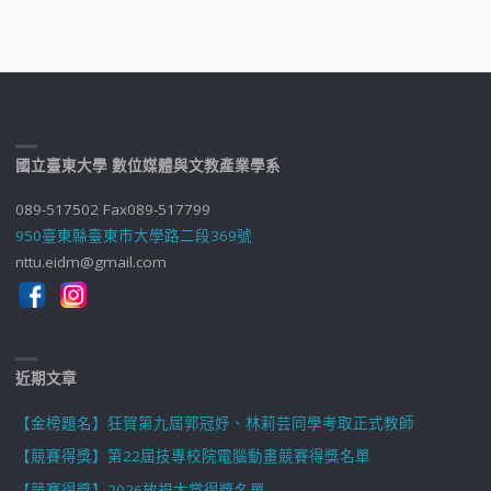
國立臺東大學 數位媒體與文教產業學系
089-517502 Fax089-517799
950臺東縣臺東市大學路二段369號
nttu.eidm@gmail.com
近期文章
【金榜題名】狂賀第九屆郭冠妤、林莉芸同學考取正式教師
【競賽得獎】第22屆技專校院電腦動畫競賽得獎名單
【競賽得獎】2026放視大賞得獎名單