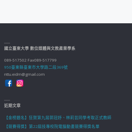
國立臺東大學 數位媒體與文教產業學系
089-517502 Fax089-517799
950臺東縣臺東市大學路二段369號
nttu.eidm@gmail.com
近期文章
【金榜題名】狂賀第九屆郭冠妤、林莉芸同學考取正式教師
【競賽得獎】第22屆技專校院電腦動畫競賽得獎名單