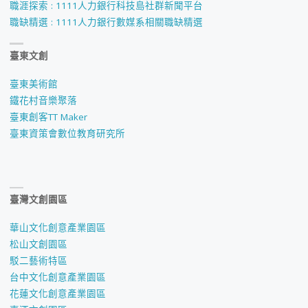
職涯探索 : 1111人力銀行科技島社群新聞平台
與
職缺精選 : 1111人力銀行數媒系相關職缺精選
設
臺東文創
計
臺東美術館
的
鐵花村音樂聚落
臺東創客TT Maker
第
臺東資策會數位教育研究所
一
步，
臺灣文創園區
從
華山文化創意產業園區
永
松山文創園區
駁二藝術特區
續
台中文化創意產業園區
開
花蓮文化創意產業園區