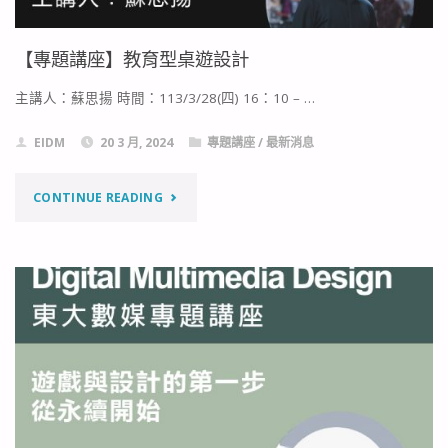
【專題講座】教育型桌遊設計
主講人：蘇思揚 時間：113/3/28(四) 16：10 – …
EIDM
20 3 月, 2024
專題講座
/
最新消息
"【專
CONTINUE READING
題
講
座】
教
育
型