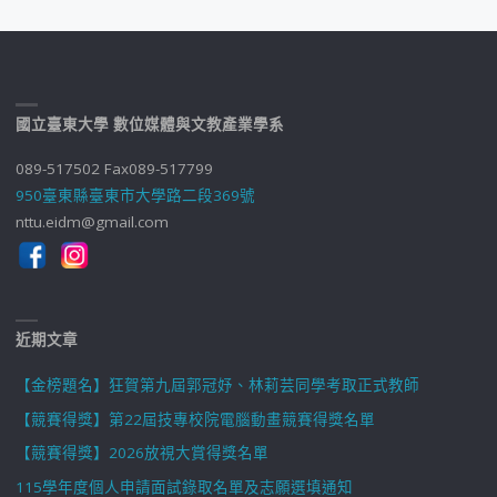
國立臺東大學 數位媒體與文教產業學系
089-517502 Fax089-517799
950臺東縣臺東市大學路二段369號
nttu.eidm@gmail.com
近期文章
【金榜題名】狂賀第九屆郭冠妤、林莉芸同學考取正式教師
【競賽得獎】第22屆技專校院電腦動畫競賽得獎名單
【競賽得獎】2026放視大賞得獎名單
115學年度個人申請面試錄取名單及志願選填通知