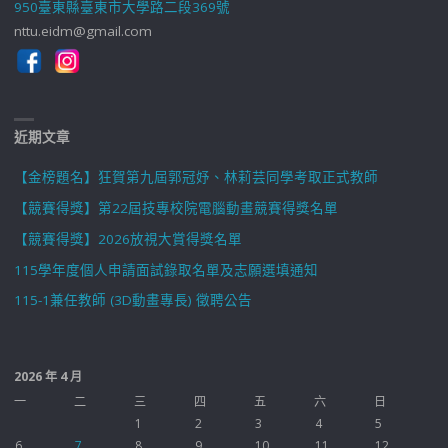
950臺東縣臺東市大學路二段369號
nttu.eidm@gmail.com
近期文章
【金榜題名】狂賀第九屆郭冠妤、林莉芸同學考取正式教師
【競賽得獎】第22屆技專校院電腦動畫競賽得獎名單
【競賽得獎】2026放視大賞得獎名單
115學年度個人申請面試錄取名單及志願選填通知
115-1兼任教師 (3D動畫專長) 徵聘公告
2026 年 4 月
一
二
三
四
五
六
日
1
2
3
4
5
6
7
8
9
10
11
12