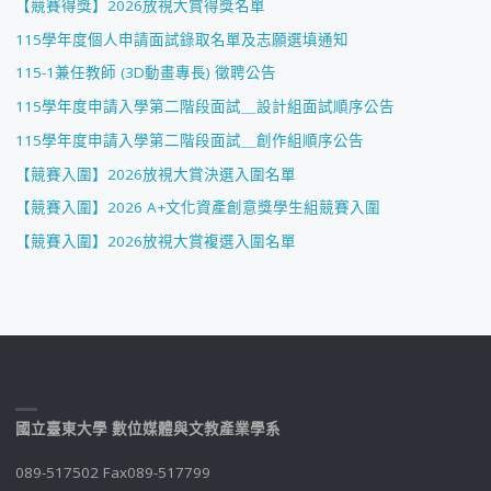
【競賽得獎】2026放視大賞得獎名單
115學年度個人申請面試錄取名單及志願選填通知
115-1兼任教師 (3D動畫專長) 徵聘公告
115學年度申請入學第二階段面試＿設計組面試順序公告
115學年度申請入學第二階段面試＿創作組順序公告
【競賽入圍】2026放視大賞決選入圍名單
【競賽入圍】2026 A+文化資產創意獎學生組競賽入圍
【競賽入圍】2026放視大賞複選入圍名單
國立臺東大學 數位媒體與文教產業學系
089-517502 Fax089-517799