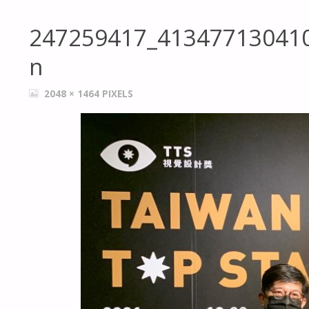
247259417_41347713041
n
FULL
2048 × 1464
PIXELS
SIZE