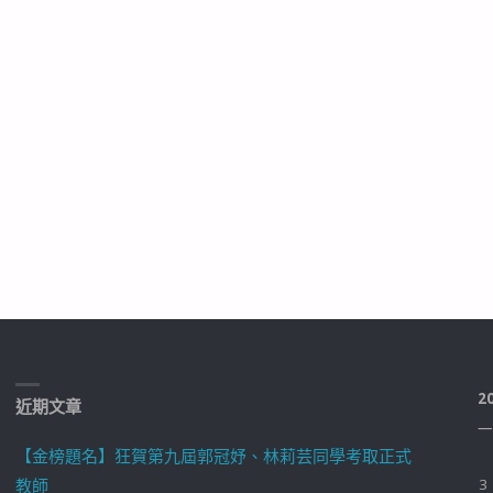
2
近期文章
一
【金榜題名】狂賀第九屆郭冠妤、林莉芸同學考取正式
教師
3