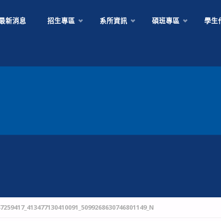
Skip
最新消息
招生專區
系所資訊
碩班專區
學生
to
content
47259417_413477130410091_5099268630746801149_N