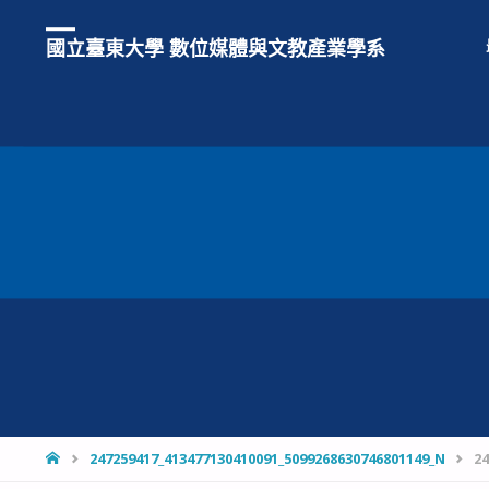
國立臺東大學 數位媒體與文教產業學系
HOME
247259417_413477130410091_5099268630746801149_N
2