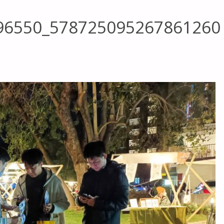
96550_578725095267861260