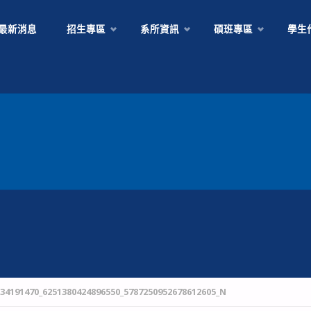
Skip
最新消息
招生專區
系所資訊
碩班專區
學生
to
content
334191470_6251380424896550_5787250952678612605_N