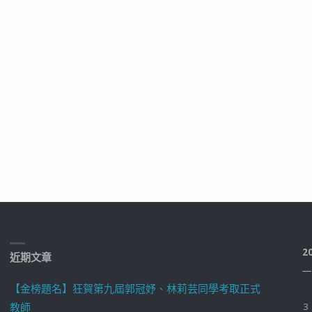
2
近期文章
一
【金榜題名】狂賀第九屆郭冠妤、林莉芸同學考取正式
教師
3