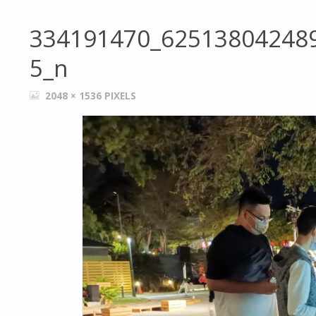
334191470_62513804248
5_n
FULL
2048 × 1536
PIXELS
SIZE