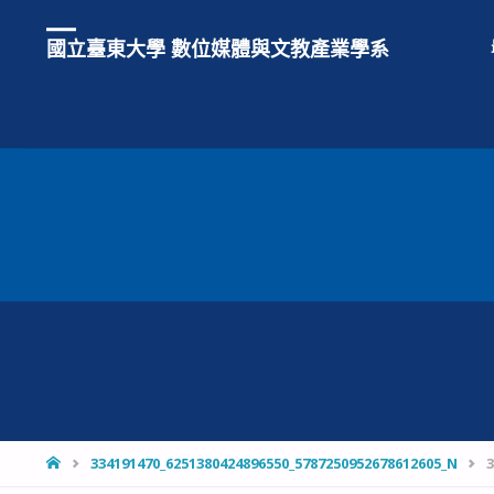
國立臺東大學 數位媒體與文教產業學系
HOME
334191470_6251380424896550_5787250952678612605_N