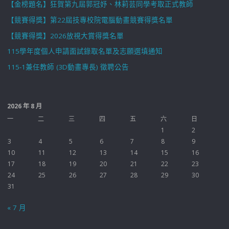
【金榜題名】狂賀第九屆郭冠妤、林莉芸同學考取正式教師
【競賽得獎】第22屆技專校院電腦動畫競賽得獎名單
【競賽得獎】2026放視大賞得獎名單
115學年度個人申請面試錄取名單及志願選填通知
115-1兼任教師 (3D動畫專長) 徵聘公告
2026 年 8 月
一
二
三
四
五
六
日
1
2
3
4
5
6
7
8
9
10
11
12
13
14
15
16
17
18
19
20
21
22
23
24
25
26
27
28
29
30
31
« 7 月