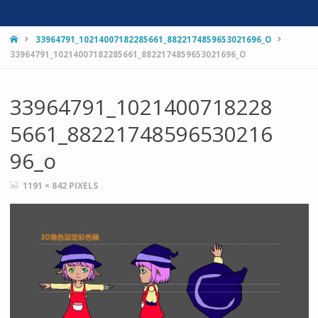
HOME
33964791_10214007182285661_8822174859653021696_O
33964791_10214007182285661_8822174859653021696_O
33964791_1021400718228
5661_88221748596530216
96_o
FULL
1191 × 842
PIXELS
SIZE