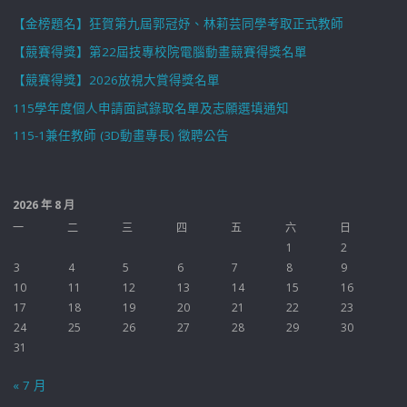
【金榜題名】狂賀第九屆郭冠妤、林莉芸同學考取正式教師
【競賽得獎】第22屆技專校院電腦動畫競賽得獎名單
【競賽得獎】2026放視大賞得獎名單
115學年度個人申請面試錄取名單及志願選填通知
115-1兼任教師 (3D動畫專長) 徵聘公告
2026 年 8 月
一
二
三
四
五
六
日
1
2
3
4
5
6
7
8
9
10
11
12
13
14
15
16
17
18
19
20
21
22
23
24
25
26
27
28
29
30
31
« 7 月