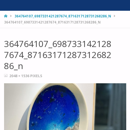
HOME
364764107_6987331421287674_8716317128731268286_N
364764107_6987331421287674_8716317128731268286_N
364764107_698733142128
7674_87163171287312682
86_n
FULL
2048 × 1536
PIXELS
SIZE