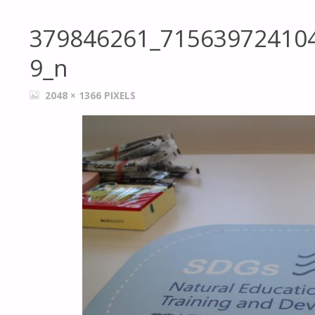
379846261_71563972410
9_n
FULL
2048 × 1366
PIXELS
SIZE