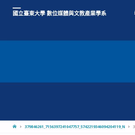
國立臺東大學 數位媒體與文教產業學系
HOME
379846261_7156397241047757_5742219346094204119_N