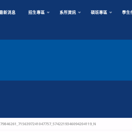
Skip
最新消息
招生專區
系所資訊
碩班專區
學生
to
content
379846261_7156397241047757_5742219346094204119_N