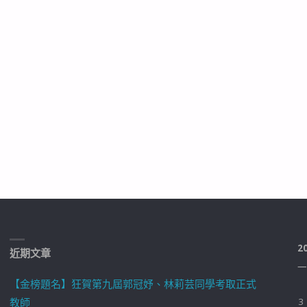
2
近期文章
一
【金榜題名】狂賀第九屆郭冠妤、林莉芸同學考取正式
教師
3