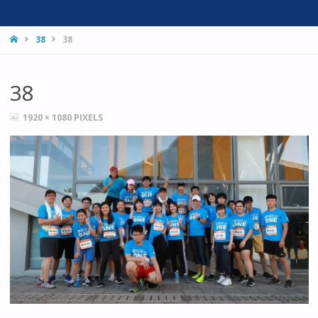
HOME
38
38
38
FULL
1920 × 1080
PIXELS
SIZE