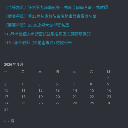
【金榜題名】狂賀第九屆郭冠妤、林莉芸同學考取正式教師
【競賽得獎】第22屆技專校院電腦動畫競賽得獎名單
【競賽得獎】2026放視大賞得獎名單
115學年度個人申請面試錄取名單及志願選填通知
115-1兼任教師 (3D動畫專長) 徵聘公告
2026 年 8 月
一
二
三
四
五
六
日
1
2
3
4
5
6
7
8
9
10
11
12
13
14
15
16
17
18
19
20
21
22
23
24
25
26
27
28
29
30
31
« 7 月