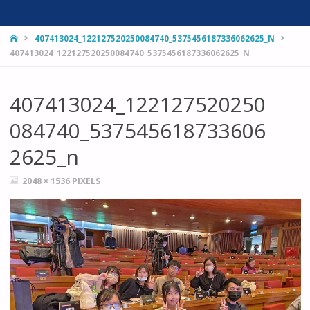
HOME
407413024_122127520250084740_5375456187336062625_N
407413024_122127520250084740_5375456187336062625_N
407413024_122127520250
084740_537545618733606
2625_n
FULL
2048 × 1536
PIXELS
SIZE