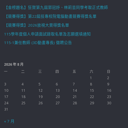
【金榜題名】狂賀第九屆郭冠妤、林莉芸同學考取正式教師
【競賽得獎】第22屆技專校院電腦動畫競賽得獎名單
【競賽得獎】2026放視大賞得獎名單
115學年度個人申請面試錄取名單及志願選填通知
115-1兼任教師 (3D動畫專長) 徵聘公告
2026 年 8 月
一
二
三
四
五
六
日
1
2
3
4
5
6
7
8
9
10
11
12
13
14
15
16
17
18
19
20
21
22
23
24
25
26
27
28
29
30
31
« 7 月