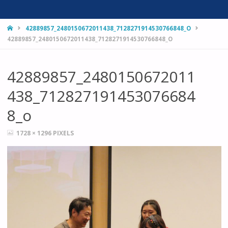
HOME
42889857_2480150672011438_7128271914530766848_O
42889857_2480150672011438_7128271914530766848_O
42889857_2480150672011
438_712827191453076684
8_o
FULL
1728 × 1296
PIXELS
SIZE