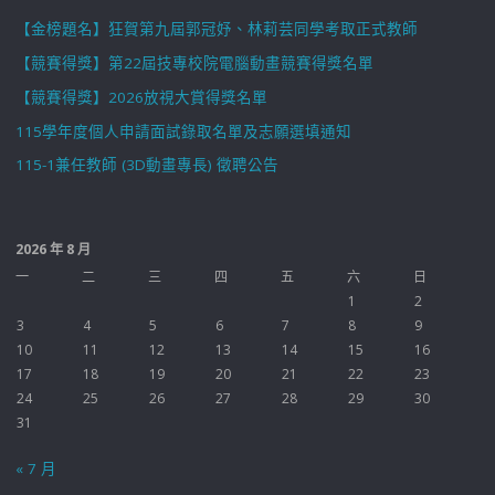
【金榜題名】狂賀第九屆郭冠妤、林莉芸同學考取正式教師
【競賽得獎】第22屆技專校院電腦動畫競賽得獎名單
【競賽得獎】2026放視大賞得獎名單
115學年度個人申請面試錄取名單及志願選填通知
115-1兼任教師 (3D動畫專長) 徵聘公告
2026 年 8 月
一
二
三
四
五
六
日
1
2
3
4
5
6
7
8
9
10
11
12
13
14
15
16
17
18
19
20
21
22
23
24
25
26
27
28
29
30
31
« 7 月