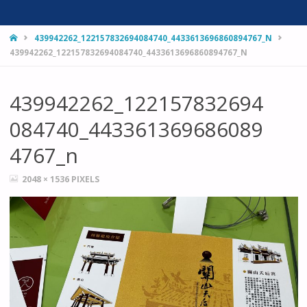
HOME
439942262_122157832694084740_4433613696860894767_N
439942262_122157832694084740_4433613696860894767_N
439942262_122157832694
084740_443361369686089
4767_n
FULL
2048 × 1536
PIXELS
SIZE