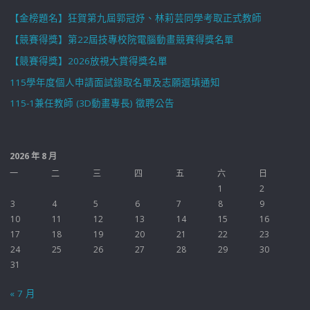
【金榜題名】狂賀第九屆郭冠妤、林莉芸同學考取正式教師
【競賽得獎】第22屆技專校院電腦動畫競賽得獎名單
【競賽得獎】2026放視大賞得獎名單
115學年度個人申請面試錄取名單及志願選填通知
115-1兼任教師 (3D動畫專長) 徵聘公告
2026 年 8 月
一
二
三
四
五
六
日
1
2
3
4
5
6
7
8
9
10
11
12
13
14
15
16
17
18
19
20
21
22
23
24
25
26
27
28
29
30
31
« 7 月