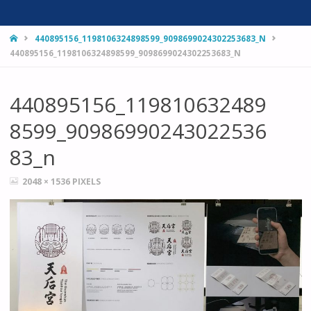
HOME
440895156_1198106324898599_9098699024302253683_N
440895156_1198106324898599_9098699024302253683_N
440895156_119810632489
8599_90986990243022536
83_n
FULL
2048 × 1536
PIXELS
SIZE