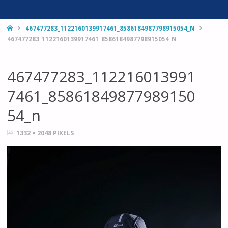
HOME
467477283_1122160139917461_8586184987798915054_N
467477283_1122160139917461_8586184987798915054_N
467477283_112216013991
7461_85861849877989150
54_n
FULL
1332 × 2048
PIXELS
SIZE