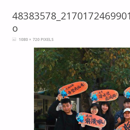
48383578_217017246990
o
FULL
1080 × 720
PIXELS
SIZE