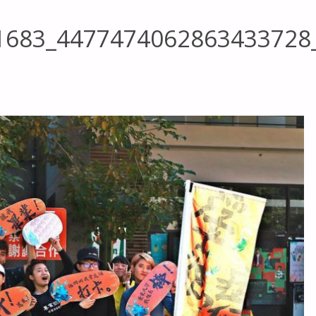
1683_4477474062863433728