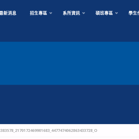
Skip
最新消息
招生專區
系所資訊
碩班專區
學生
to
content
8383578_2170172469901683_4477474062863433728_O