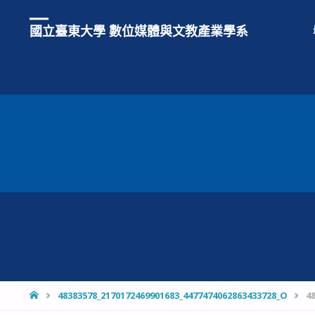
國立臺東大學 數位媒體與文教產業學系
HOME
48383578_2170172469901683_4477474062863433728_O
4