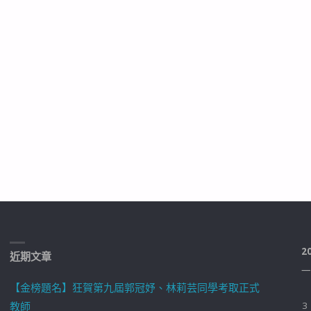
2
近期文章
一
【金榜題名】狂賀第九屆郭冠妤、林莉芸同學考取正式
教師
3