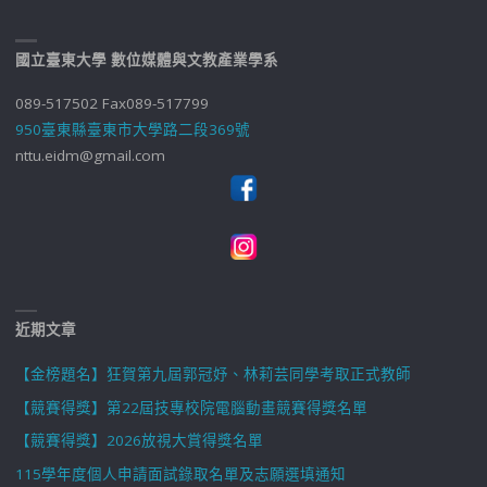
國立臺東大學 數位媒體與文教產業學系
089-517502 Fax089-517799
950臺東縣臺東市大學路二段369號
nttu.eidm@gmail.com
近期文章
【金榜題名】狂賀第九屆郭冠妤、林莉芸同學考取正式教師
【競賽得獎】第22屆技專校院電腦動畫競賽得獎名單
【競賽得獎】2026放視大賞得獎名單
115學年度個人申請面試錄取名單及志願選填通知