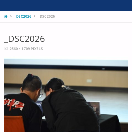
HOME
_DSC2026
_DSC2026
_DSC2026
FULL
2560 × 1709
PIXELS
SIZE