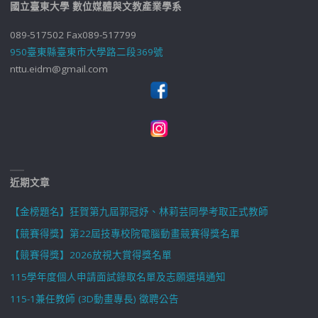
國立臺東大學 數位媒體與文教產業學系
089-517502 Fax089-517799
950臺東縣臺東市大學路二段369號
nttu.eidm@gmail.com
近期文章
【金榜題名】狂賀第九屆郭冠妤、林莉芸同學考取正式教師
【競賽得獎】第22屆技專校院電腦動畫競賽得獎名單
【競賽得獎】2026放視大賞得獎名單
115學年度個人申請面試錄取名單及志願選填通知
115-1兼任教師 (3D動畫專長) 徵聘公告