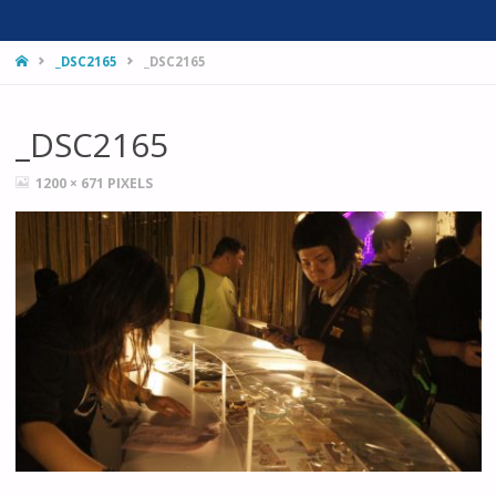
HOME
_DSC2165
_DSC2165
_DSC2165
FULL
1200 × 671
PIXELS
SIZE