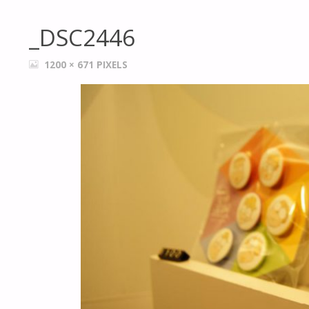
_DSC2446
FULL
1200 × 671
PIXELS
SIZE