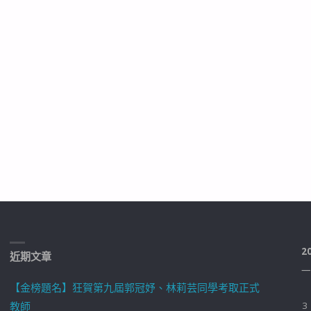
2
近期文章
一
【金榜題名】狂賀第九屆郭冠妤、林莉芸同學考取正式
教師
3