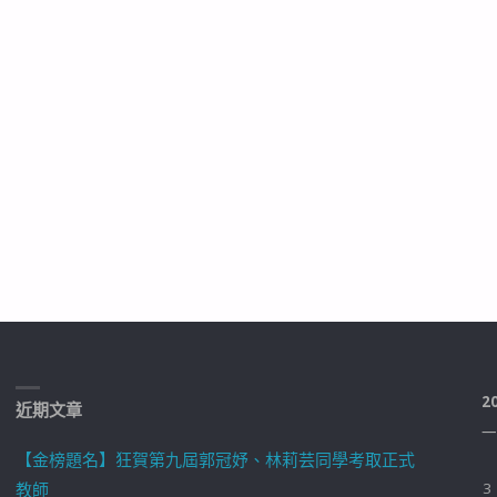
2
近期文章
一
【金榜題名】狂賀第九屆郭冠妤、林莉芸同學考取正式
教師
3