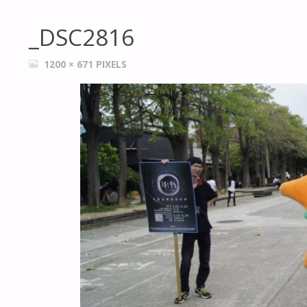
_DSC2816
FULL
1200 × 671
PIXELS
SIZE