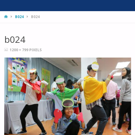
HOME
B024
B024
b024
FULL
1200 × 799
PIXELS
SIZE