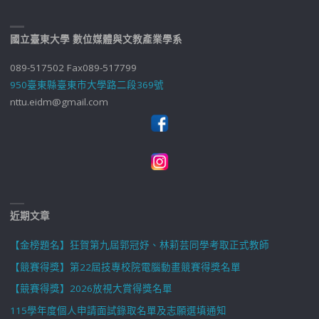
國立臺東大學 數位媒體與文教產業學系
089-517502 Fax089-517799
950臺東縣臺東市大學路二段369號
nttu.eidm@gmail.com
近期文章
【金榜題名】狂賀第九屆郭冠妤、林莉芸同學考取正式教師
【競賽得獎】第22屆技專校院電腦動畫競賽得獎名單
【競賽得獎】2026放視大賞得獎名單
115學年度個人申請面試錄取名單及志願選填通知