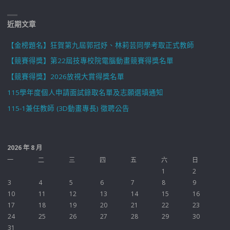
近期文章
【金榜題名】狂賀第九屆郭冠妤、林莉芸同學考取正式教師
【競賽得獎】第22屆技專校院電腦動畫競賽得獎名單
【競賽得獎】2026放視大賞得獎名單
115學年度個人申請面試錄取名單及志願選填通知
115-1兼任教師 (3D動畫專長) 徵聘公告
2026 年 8 月
一
二
三
四
五
六
日
1
2
3
4
5
6
7
8
9
10
11
12
13
14
15
16
17
18
19
20
21
22
23
24
25
26
27
28
29
30
31