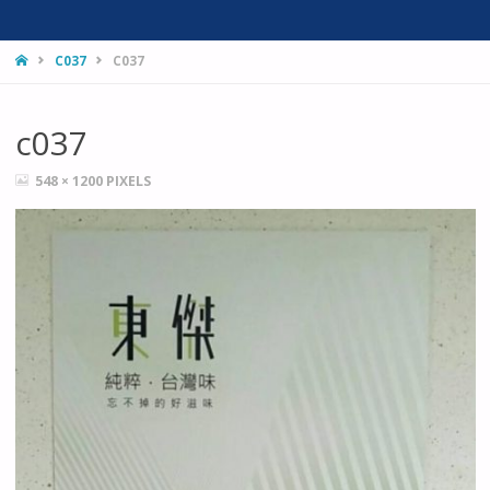
HOME
C037
C037
c037
FULL
548 × 1200
PIXELS
SIZE