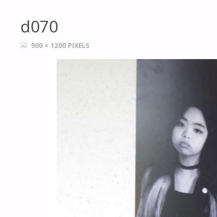
d070
FULL
900 × 1200
PIXELS
SIZE