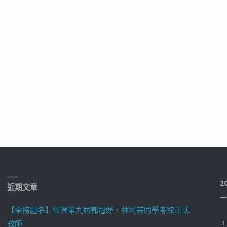
2
近期文章
一
【金榜題名】狂賀第九屆郭冠妤、林莉芸同學考取正式
教師
3