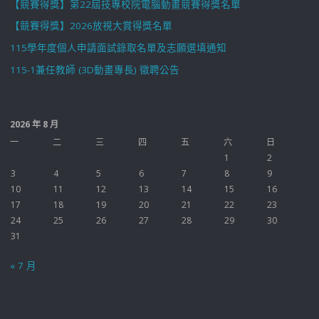
【競賽得獎】第22屆技專校院電腦動畫競賽得獎名單
【競賽得獎】2026放視大賞得獎名單
115學年度個人申請面試錄取名單及志願選填通知
115-1兼任教師 (3D動畫專長) 徵聘公告
2026 年 8 月
一
二
三
四
五
六
日
1
2
3
4
5
6
7
8
9
10
11
12
13
14
15
16
17
18
19
20
21
22
23
24
25
26
27
28
29
30
31
« 7 月