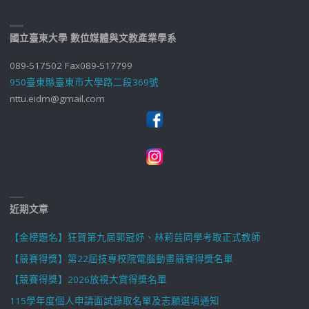
國立臺東大學 數位媒體與文教產業學系
089-517502 Fax089-517799
950臺東縣臺東市大學路二段369號
nttu.eidm@gmail.com
近期文章
【金榜題名】狂賀第九屆郭冠妤、林莉芸同學考取正式教師
【競賽得獎】第22屆技專校院電腦動畫競賽得獎名單
【競賽得獎】2026放視大賞得獎名單
115學年度個人申請面試錄取名單及志願選填通知