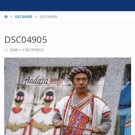
HOME
DSC04905
DSC04905
DSC04905
FULL
2560 × 1707
PIXELS
SIZE