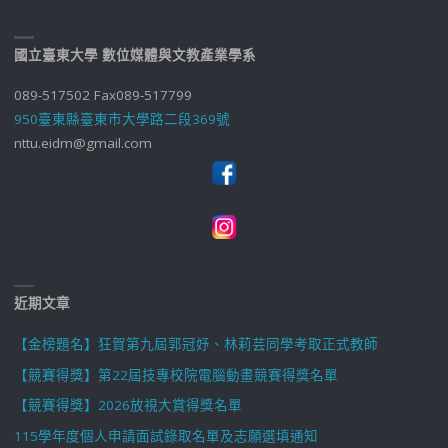
國立臺東大學 數位媒體與文教產業學系
089-517502 Fax089-517799
950臺東縣臺東市大學路二段369號
nttu.eidm@gmail.com
近期文章
【金榜題名】狂賀第九屆郭冠妤、林莉芸同學考取正式教師
【競賽得獎】第22屆技專校院電腦動畫競賽得獎名單
【競賽得獎】2026放視大賞得獎名單
115學年度個人申請面試錄取名單及志願選填通知