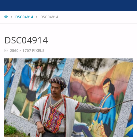
HOME
DSC04914
DSC04914
DSC04914
FULL
2560 × 1707
PIXELS
SIZE