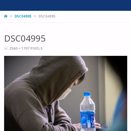
HOME
DSC04995
DSC04995
DSC04995
FULL
2560 × 1707
PIXELS
SIZE