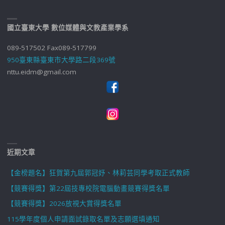
國立臺東大學 數位媒體與文教產業學系
089-517502 Fax089-517799
950臺東縣臺東市大學路二段369號
nttu.eidm@gmail.com
近期文章
【金榜題名】狂賀第九屆郭冠妤、林莉芸同學考取正式教師
【競賽得獎】第22屆技專校院電腦動畫競賽得獎名單
【競賽得獎】2026放視大賞得獎名單
115學年度個人申請面試錄取名單及志願選填通知