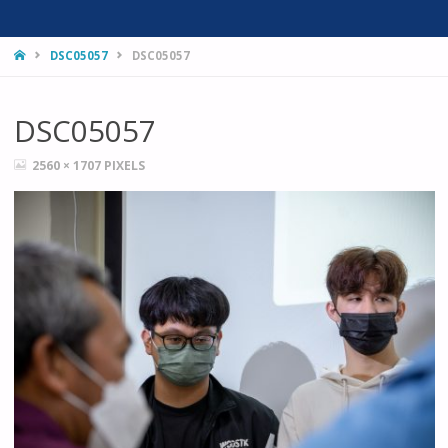
HOME
DSC05057
DSC05057
DSC05057
FULL
2560 × 1707
PIXELS
SIZE