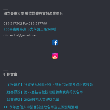
國立臺東大學 數位媒體與文教產業學系
089-517502 Fax089-517799
950臺東縣臺東市大學路二段369號
nttu.eidm@gmail.com
近期文章
【金榜題名】狂賀第九屆郭冠妤、林莉芸同學考取正式教師
【競賽得獎】第22屆技專校院電腦動畫競賽得獎名單
【競賽得獎】2026放視大賞得獎名單
115學年度個人申請面試錄取名單及志願選填通知