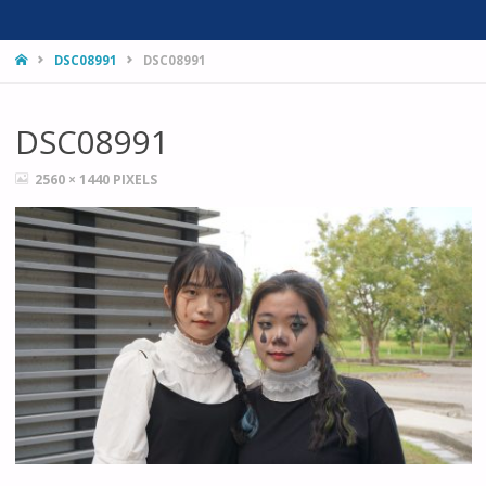
HOME
DSC08991
DSC08991
DSC08991
FULL
2560 × 1440
PIXELS
SIZE