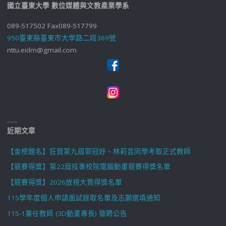
國立臺東大學 數位媒體與文教產業學系
089-517502 Fax089-517799
950臺東縣臺東市大學路二段369號
nttu.eidm@gmail.com
近期文章
【金榜題名】狂賀第九屆郭冠妤、林莉芸同學考取正式教師
【競賽得獎】第22屆技專校院電腦動畫競賽得獎名單
【競賽得獎】2026放視大賞得獎名單
115學年度個人申請面試錄取名單及志願選填通知
115-1兼任教師 (3D動畫專長) 徵聘公告