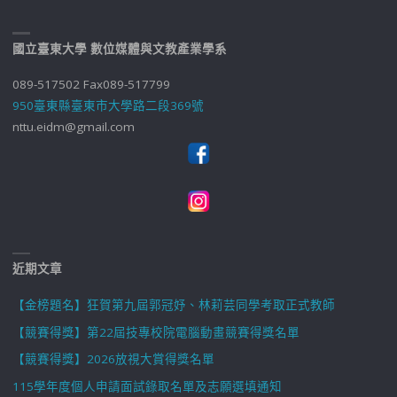
國立臺東大學 數位媒體與文教產業學系
089-517502 Fax089-517799
950臺東縣臺東市大學路二段369號
nttu.eidm@gmail.com
近期文章
【金榜題名】狂賀第九屆郭冠妤、林莉芸同學考取正式教師
【競賽得獎】第22屆技專校院電腦動畫競賽得獎名單
【競賽得獎】2026放視大賞得獎名單
115學年度個人申請面試錄取名單及志願選填通知