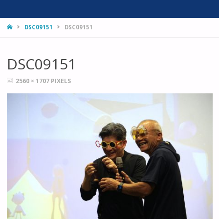
HOME
DSC09151
DSC09151
DSC09151
FULL
2560 × 1707
PIXELS
SIZE