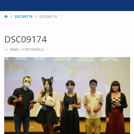
HOME
DSC09174
DSC09174
DSC09174
FULL
2560 × 1707
PIXELS
SIZE