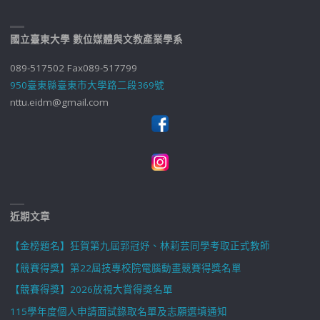
國立臺東大學 數位媒體與文教產業學系
089-517502 Fax089-517799
950臺東縣臺東市大學路二段369號
nttu.eidm@gmail.com
近期文章
【金榜題名】狂賀第九屆郭冠妤、林莉芸同學考取正式教師
【競賽得獎】第22屆技專校院電腦動畫競賽得獎名單
【競賽得獎】2026放視大賞得獎名單
115學年度個人申請面試錄取名單及志願選填通知