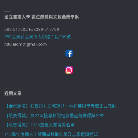
國立臺東大學 數位媒體與文教產業學系
089-517502 Fax089-517799
950臺東縣臺東市大學路二段369號
nttu.eidm@gmail.com
近期文章
【金榜題名】狂賀第九屆郭冠妤、林莉芸同學考取正式教師
【競賽得獎】第22屆技專校院電腦動畫競賽得獎名單
【競賽得獎】2026放視大賞得獎名單
115學年度個人申請面試錄取名單及志願選填通知