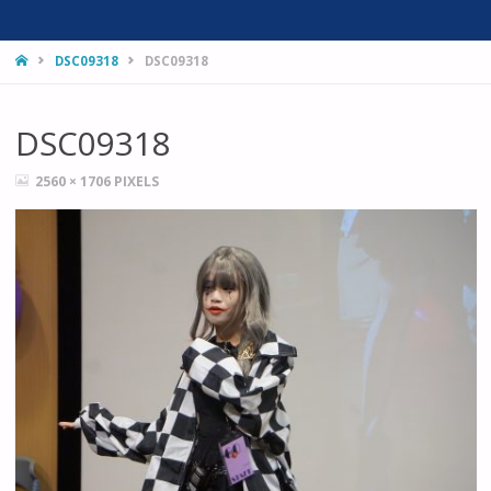
HOME
DSC09318
DSC09318
DSC09318
FULL
2560 × 1706
PIXELS
SIZE