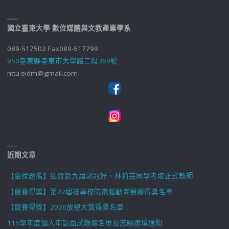
國立臺東大學 數位媒體與文教產業學系
089-517502 Fax089-517799
950臺東縣臺東市大學路二段369號
nttu.eidm@gmail.com
近期文章
【金榜題名】狂賀第九屆郭冠妤、林莉芸同學考取正式教師
【競賽得獎】第22屆技專校院電腦動畫競賽得獎名單
【競賽得獎】2026放視大賞得獎名單
115學年度個人申請面試錄取名單及志願選填通知