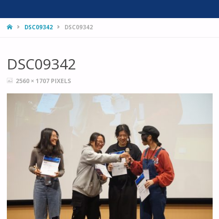
HOME
DSC09342
DSC09342
DSC09342
FULL
2560 × 1707
PIXELS
SIZE