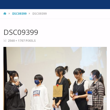
HOME
DSC09399
DSC09399
DSC09399
FULL
2560 × 1707
PIXELS
SIZE