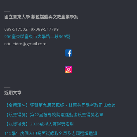
國立臺東大學 數位媒體與文教產業學系
089-517502 Fax089-517799
950臺東縣臺東市大學路二段369號
nttu.eidm@gmail.com
近期文章
【金榜題名】狂賀第九屆郭冠妤、林莉芸同學考取正式教師
【競賽得獎】第22屆技專校院電腦動畫競賽得獎名單
【競賽得獎】2026放視大賞得獎名單
115學年度個人申請面試錄取名單及志願選填通知