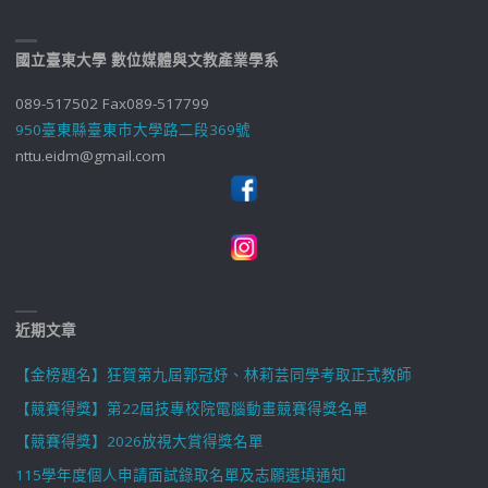
國立臺東大學 數位媒體與文教產業學系
089-517502 Fax089-517799
950臺東縣臺東市大學路二段369號
nttu.eidm@gmail.com
近期文章
【金榜題名】狂賀第九屆郭冠妤、林莉芸同學考取正式教師
【競賽得獎】第22屆技專校院電腦動畫競賽得獎名單
【競賽得獎】2026放視大賞得獎名單
115學年度個人申請面試錄取名單及志願選填通知