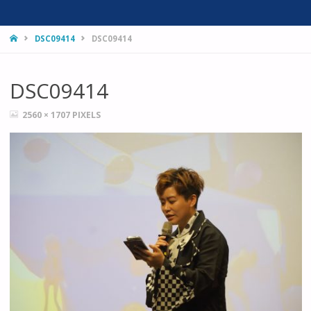
HOME
DSC09414
DSC09414
DSC09414
FULL
2560 × 1707
PIXELS
SIZE