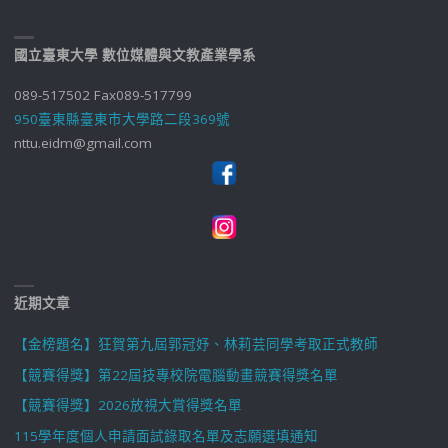
國立臺東大學 數位媒體與文教產業學系
089-517502 Fax089-517799
950臺東縣臺東市大學路二段369號
nttu.eidm@gmail.com
近期文章
【金榜題名】狂賀第九屆郭冠妤、林莉芸同學考取正式教師
【競賽得獎】第22屆技專校院電腦動畫競賽得獎名單
【競賽得獎】2026放視大賞得獎名單
115學年度個人申請面試錄取名單及志願選填通知