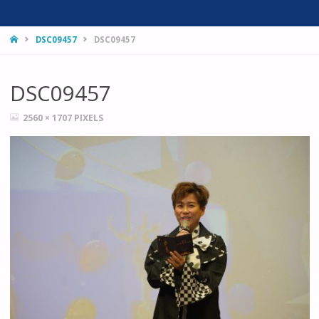
HOME
DSC09457
DSC09457
DSC09457
FULL
2560 × 1707
PIXELS
SIZE