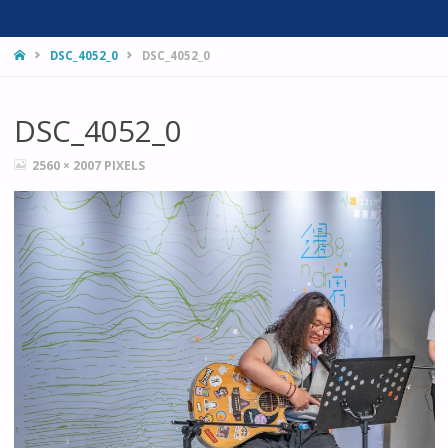
HOME
DSC_4052_0
DSC_4052_0
DSC_4052_0
FULL
2560 × 2007
PIXELS
SIZE