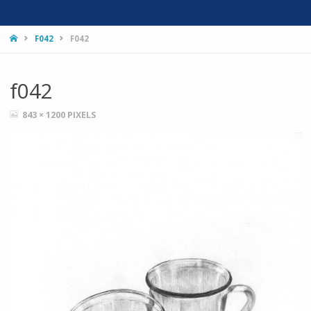
HOME
F042
F042
f042
FULL
843 × 1200
PIXELS
SIZE