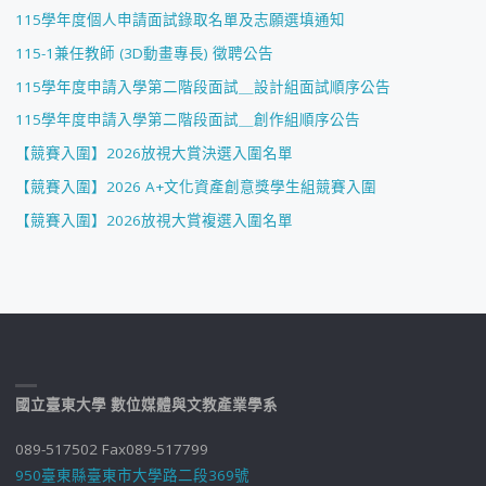
115學年度個人申請面試錄取名單及志願選填通知
115-1兼任教師 (3D動畫專長) 徵聘公告
115學年度申請入學第二階段面試＿設計組面試順序公告
115學年度申請入學第二階段面試＿創作組順序公告
【競賽入圍】2026放視大賞決選入圍名單
【競賽入圍】2026 A+文化資產創意獎學生組競賽入圍
【競賽入圍】2026放視大賞複選入圍名單
國立臺東大學 數位媒體與文教產業學系
089-517502 Fax089-517799
950臺東縣臺東市大學路二段369號