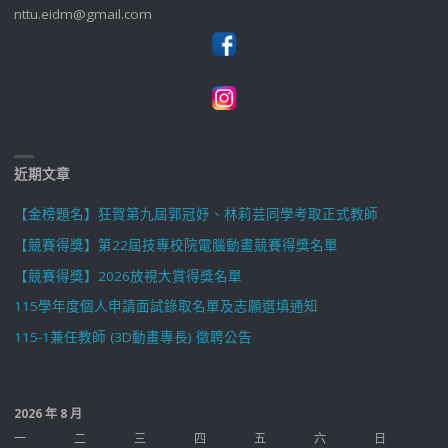
nttu.eidm@gmail.com
近期文章
【金榜題名】狂賀第九屆郭冠妤、林莉芸同學考取正式教師
【競賽得獎】第22屆技專校院電腦動畫競賽得獎名單
【競賽得獎】2026放視大賞得獎名單
115學年度個人申請面試錄取名單及志願選填通知
115-1兼任教師 (3D動畫專長) 徵聘公告
2026 年 8 月
一
二
三
四
五
六
日