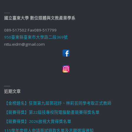
國立臺東大學 數位媒體與文教產業學系
089-517502 Fax089-517799
950臺東縣臺東市大學路二段369號
nttu.eidm@gmail.com
近期文章
【金榜題名】狂賀第九屆郭冠妤、林莉芸同學考取正式教師
【競賽得獎】第22屆技專校院電腦動畫競賽得獎名單
【競賽得獎】2026放視大賞得獎名單
115學年度個人申請面試錄取名單及志願選填通知