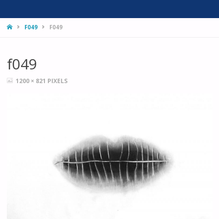
HOME
F049
F049
f049
FULL
1200 × 821
PIXELS
SIZE