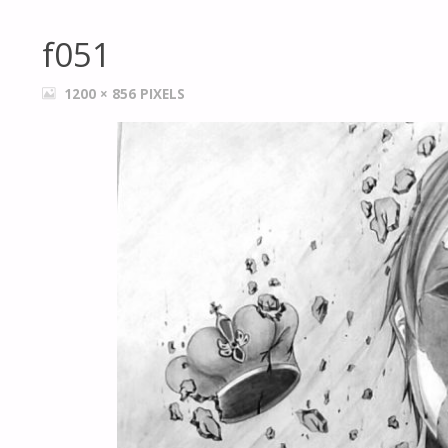
f051
FULL
1200 × 856
PIXELS
SIZE