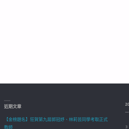
2
近期文章
一
【金榜題名】狂賀第九屆郭冠妤、林莉芸同學考取正式
教師
3