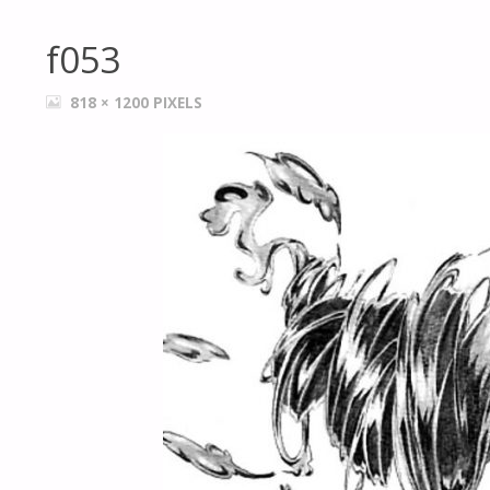
f053
FULL
818 × 1200
PIXELS
SIZE