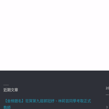
2
近期文章
一
【金榜題名】狂賀第九屆郭冠妤、林莉芸同學考取正式
教師
3