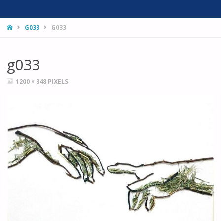
HOME
G033
G033
g033
FULL
1200 × 848
PIXELS
SIZE