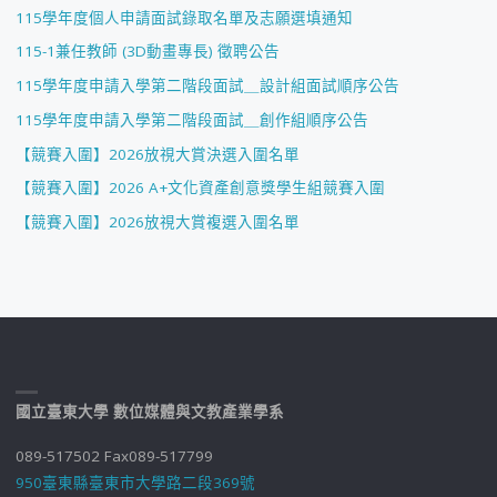
115學年度個人申請面試錄取名單及志願選填通知
115-1兼任教師 (3D動畫專長) 徵聘公告
115學年度申請入學第二階段面試＿設計組面試順序公告
115學年度申請入學第二階段面試＿創作組順序公告
【競賽入圍】2026放視大賞決選入圍名單
【競賽入圍】2026 A+文化資產創意獎學生組競賽入圍
【競賽入圍】2026放視大賞複選入圍名單
國立臺東大學 數位媒體與文教產業學系
089-517502 Fax089-517799
950臺東縣臺東市大學路二段369號