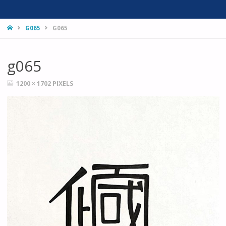
HOME
G065
G065
g065
FULL
1200 × 1702
PIXELS
SIZE