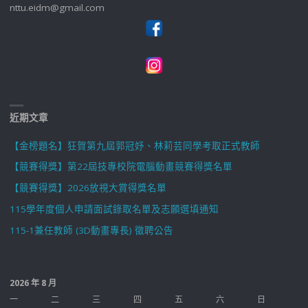
nttu.eidm@gmail.com
近期文章
【金榜題名】狂賀第九屆郭冠妤、林莉芸同學考取正式教師
【競賽得獎】第22屆技專校院電腦動畫競賽得獎名單
【競賽得獎】2026放視大賞得獎名單
115學年度個人申請面試錄取名單及志願選填通知
115-1兼任教師 (3D動畫專長) 徵聘公告
2026 年 8 月
一
二
三
四
五
六
日