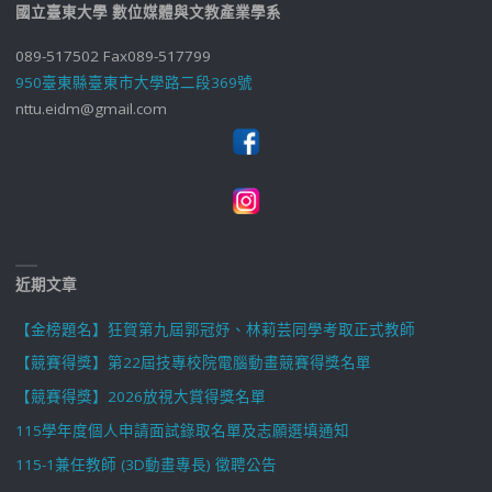
國立臺東大學 數位媒體與文教產業學系
089-517502 Fax089-517799
950臺東縣臺東市大學路二段369號
nttu.eidm@gmail.com
近期文章
【金榜題名】狂賀第九屆郭冠妤、林莉芸同學考取正式教師
【競賽得獎】第22屆技專校院電腦動畫競賽得獎名單
【競賽得獎】2026放視大賞得獎名單
115學年度個人申請面試錄取名單及志願選填通知
115-1兼任教師 (3D動畫專長) 徵聘公告