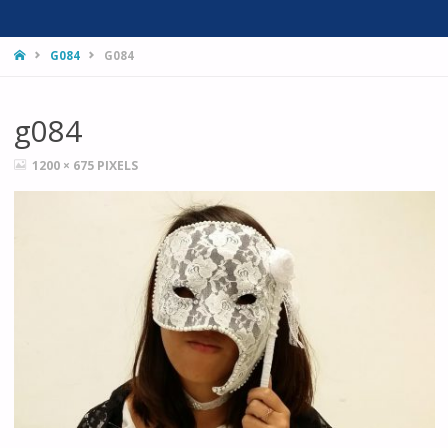
HOME
G084
G084
g084
FULL
1200 × 675
PIXELS
SIZE