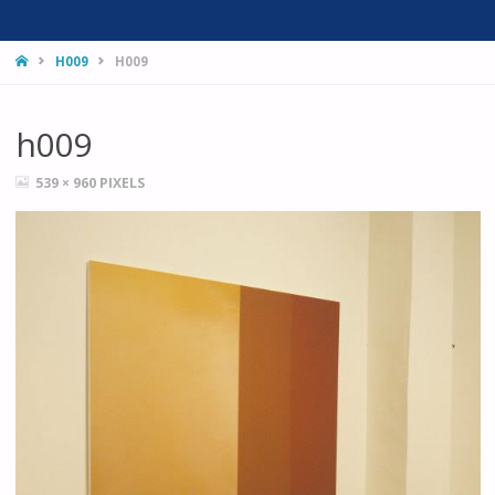
HOME
H009
H009
h009
FULL
539 × 960
PIXELS
SIZE